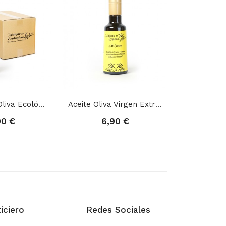
Caja Aceite Oliva Ecológico Virgen Extra...
Aceite Oliva Virgen Extra Al Limón 250 Ml
Higo Chum
00 €
6,90 €
3,
iciero
Redes Sociales